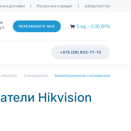
та и доставка
Рассрочка и кредит
ip@ipvision.by
им
0
ед.
-
0.00 BYN
ПЕРЕЗВОНИТЕ МНЕ
4/7
+375 (29) 632-77-72
 Hikvision
Считыватели
Биометрические считыватели
тели Hikvision