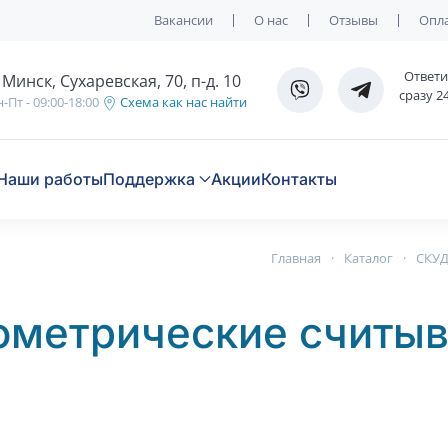
Вакансии
О нас
Отзывы
Опла
Ответ
. Минск, Сухаревская, 70, п-д. 10
сразу 2
-Пт - 09:00-18:00
Схема как нас найти
Наши работы
Поддержка
Акции
Контакты
Главная
Каталог
СКУД
ометрические считыва