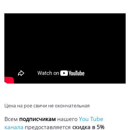
Цена на poe свичи не окончательная
Всем
подписчикам
нашего
You Tube
канала
предоставляется
скидка в 5%