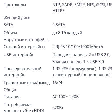
Протоколы
NTP, SADP, SMTP, NFS, iSCSI, U
HTTPS
Жесткий диск
SATA
4 SATA
Объем
до 8 Тб каждый
Наружные интерфейсы
Сетевой интерфейсы
2 RJ-45 10/100/1000 Мбит/с
USB-интерфейс
Передняя панель: 2 × USB 2.0;
Задняя панель: 1 × USB 3.0
Последовательный
1 RS-485 (полудуплекс), 1 RS-23
интерфейс
клавиатурный (опционально)
Тревожные вход/выход
16//4
Общие
Питание
AC 100 ~ 240В
Потребляемая
≤20Вт
мощность (без HDD)