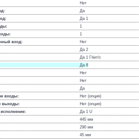
Нет
д:
Да
од:
Да 1
ды:
1
ходы:
1
нный вход:
Нет
Да 2
Да 1 Гбит/с
Да 8
Нет
Нет
Да
е входы:
Нет (опция)
 выходы:
Нет (опция)
 исполнение:
Да 1 U
445 мм
290 мм
45 мм