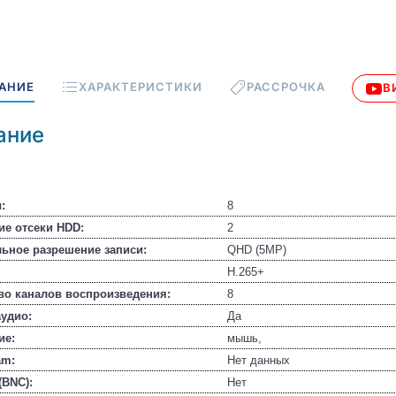
АНИЕ
ХАРАКТЕРИСТИКИ
РАССРОЧКА
В
ание
:
8
ие отсеки HDD:
2
ьное разрешение записи:
QHD (5MP)
H.265+
во каналов воспроизведения:
8
аудио:
Да
ие:
мышь,
am:
Нет данных
(BNC):
Нет