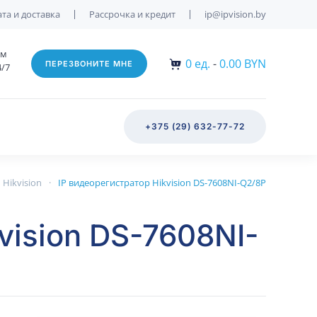
та и доставка
Рассрочка и кредит
ip@ipvision.by
им
0
ед.
-
0.00 BYN
ПЕРЕЗВОНИТЕ МНЕ
4/7
+375 (29) 632-77-72
Hikvision
IP видеорегистратор Hikvision DS-7608NI-Q2/8P
vision DS-7608NI-