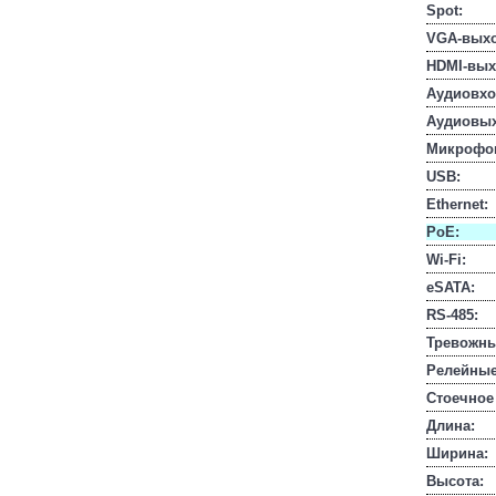
Spot:
VGA-выхо
HDMI-вых
Аудиовхо
Аудиовы
Микрофо
USB:
Ethernet:
PoE:
Wi-Fi:
eSATA:
RS-485:
Тревожны
Релейные
Стоечное
Длина:
Ширина:
Высота: