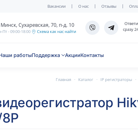
Вакансии
О нас
Отзывы
Опла
Ответ
. Минск, Сухаревская, 70, п-д. 10
сразу 2
-Пт - 09:00-18:00
Схема как нас найти
Наши работы
Поддержка
Акции
Контакты
Главная
Каталог
IP регистраторы
видеорегистратор Hik
/8P