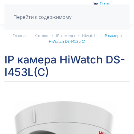
0
ед.
Перейти к содержимому
Главная
Каталог
IP камеры
Hiwatch
IP камера
HiWatch DS-I453L(C)
IP камера HiWatch DS-
I453L(C)