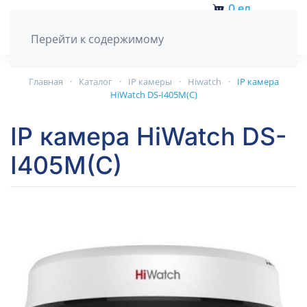
0
ед.
Перейти к содержимому
Главная
Каталог
IP камеры
Hiwatch
IP камера
HiWatch DS-I405M(C)
IP камера HiWatch DS-
I405M(C)