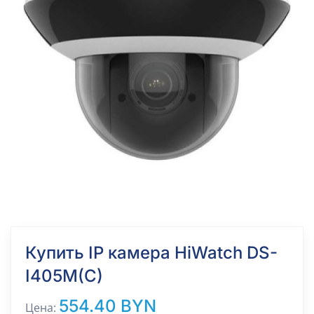
Купить IP камера HiWatch DS-
I405M(C)
554.40 BYN
Цена: