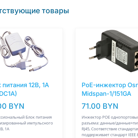
тствующие товары
 питания 12В, 1A
PoE-инжектор Os
DC1A)
Midspan-1/151GA
00 BYN
71.00 BYN
сиональный Блок питания
Инжектор POE однопортовый
изированный импульсного
разъема: данные/данные+пи
В, 1А
RJ45, Соответствие стандарта
поддерживает стандарт IEEE 8