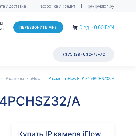
та и доставка
Рассрочка и кредит
ip@ipvision.by
им
0
ед.
-
0.00 BYN
ПЕРЕЗВОНИТЕ МНЕ
4/7
+375 (29) 632-77-72
IP камеры
iFlow
IP камера iFlow F-IP-3464PCHSZ32/A
464PCHSZ32/A
Купить IP камера iFlow