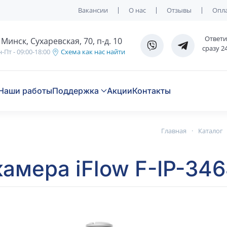
Вакансии
О нас
Отзывы
Опла
Ответ
. Минск, Сухаревская, 70, п-д. 10
сразу 2
-Пт - 09:00-18:00
Схема как нас найти
Наши работы
Поддержка
Акции
Контакты
Главная
Каталог
 камера iFlow F-IP-3