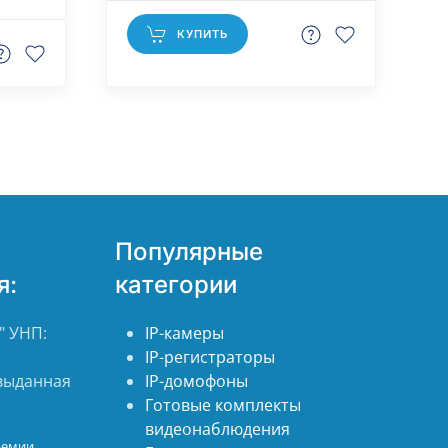
КУПИТЬ
Популярные
я:
категории
 УНП:
IP-камеры
IP-регистраторы
 выданная
IP-домофоны
Готовые комплекты
видеонаблюдения
ремии