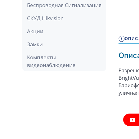
Беспроводная Сигнализация
СКУД Hikvision
Акции
ОПИС
Замки
Опис
Комплекты
видеонаблюдения
Разреше
BrightV
Вариофо
уличная,