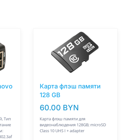
novo
Карта флэш памяти
128 GB
60.00 BYN
, Тип
Карта флэш памяти для
тание
видеонаблюдения 128GB; microSD
м:
Class 10 UHS I + adapter
02.3af