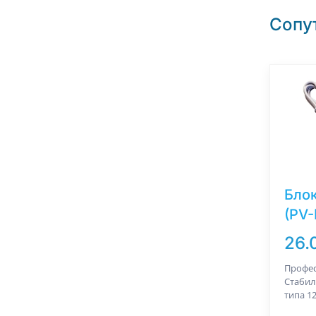
Сопу
Блок
(PV-
26.
Профес
Стабил
типа 12