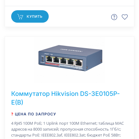
КУПИТЬ
Коммутатор Hikvision DS-3E0105P-
E(B)
?
ЦЕНА ПО ЗАПРОСУ
4 RJ45 100M PoE; 1 Uplink порт 100М Ethernet; таблица MAC
адресов на 8000 записей; пропускная способность 1Гб/с;
стандарты PoE: IEEE802.3af, IEEE802.3at; бюджет PoE 58Вт;