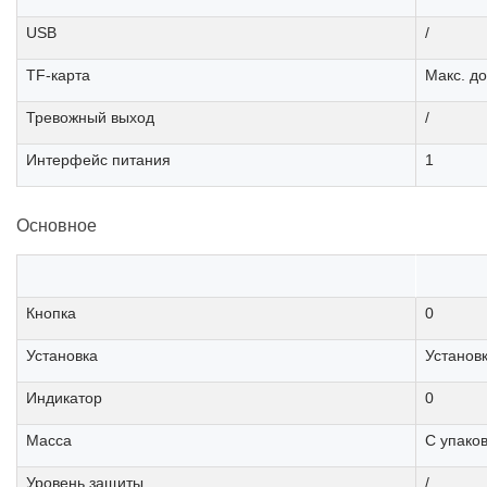
USB
/
TF-карта
Макс. до
Тревожный выход
/
Интерфейс питания
1
Основное
Кнопка
0
Установка
Установк
Индикатор
0
Масса
С упаков
Уровень защиты
/