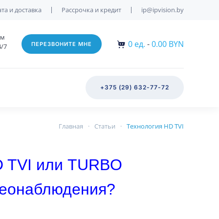
та и доставка
Рассрочка и кредит
ip@ipvision.by
им
0
ед.
-
0.00 BYN
ПЕРЕЗВОНИТЕ МНЕ
4/7
+375 (29) 632-77-72
Главная
Статьи
Технология HD TVI
D TVI или TURBO
деонаблюдения?