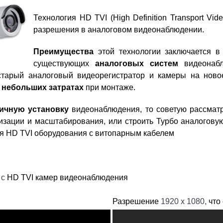
Технология HD TVI (High Definition Transport Video
разрешения в аналоговом видеонаблюдении.
Преимущества
этой технологии заключается в
существующих
аналоговых систем
видеонабл
 старый аналоговый видеорегистратор и камеры на ново
о
небольших затратах
при монтаже.
ичную установку
видеонаблюдения, то советую рассмат
зации и масштабирования, или строить Турбо аналогову
я HD TVI оборудования с витопарным кабелем
 с
HD TVI камер видеонаблюдения
Разрешение
1920 x 1080,
что