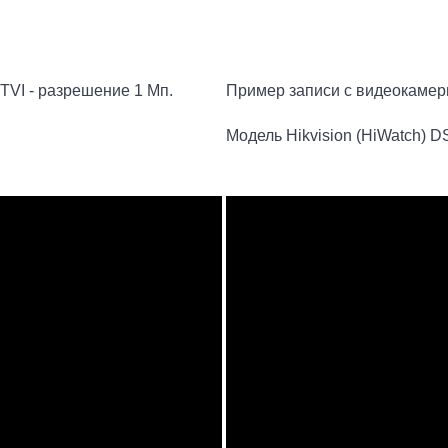
TVI - разрешение 1 Мп.
Пример записи с видеокамеры
Модель Hikvision (HiWatch) D