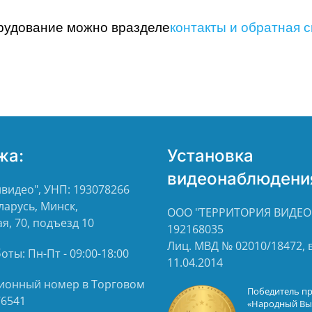
орудование можно в
разделе
контакты и обратная с
жа:
Установка
видеонаблюдени
видео", УНП: 193078266
ларусь, Минск,
ООО "ТЕРРИТОРИЯ ВИДЕО"
я, 70, подъезд 10
192168035
Лиц. МВД № 02010/18472,
ты: Пн-Пт - 09:00-18:00
11.04.2014
ионный номер в Торговом
Победитель п
76541
«Народный Вы